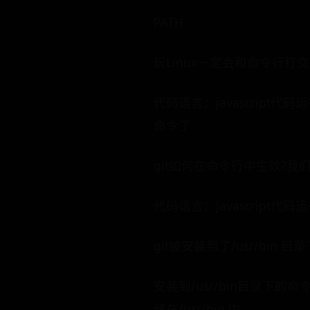
PATH
玩Linux一定会和命令行打交道
代码语言：javascript代码运
命令了
git如何在命令行中生效?我
代码语言：javascript代码运行
git被安装到了/usr/bin 目
安装到/usr/bin目录下的
储在/usr/bin 中