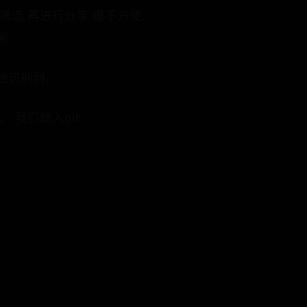
筛选,再进行分享,很不方便,
粥.
而然地识别到。
 我们输入git