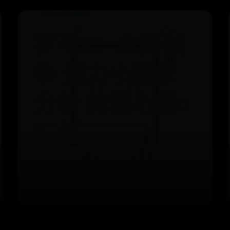
365bet官网首页
罗马2：全面战
争 潜力小国家
分析 简易心得
汇总
⌛ 06-27
👁️ 1639