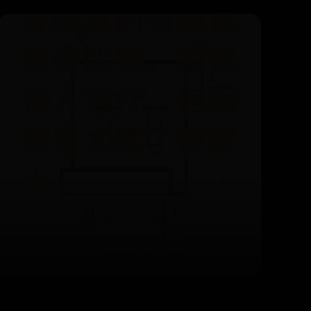
曾经真的有袋鼠
拳击比赛，袋鼠
和人对打，但因
袋鼠太猛了被禁
止
⌛ 06-28
👁️ 4622