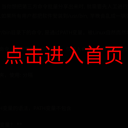
 当你想把第三方命令批量分享出来时, 就需要先人工进行
,如果所有用户都把软件安装到/usr/bin, 早晚会乱成一锅
sr/bin目录下的命令, 是通过PATH变量，被Linux自然
点击进入首页
的命令，不需要输入完整路径，仅输入命令名，就可以执行，
夹，使用: 分隔
5
TH变量的语法，PATH变量不包含
变量？ **