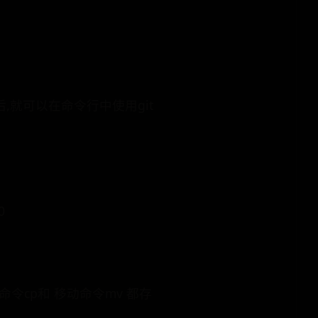
行完成后,就可以在命令行中使用git
0
命令cp和 移动命令mv 都存