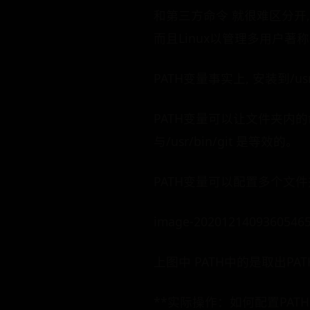
和第三方命令 就很难区分开,
而且Linux以管理多用户著称
PATH变量事实上, 安装到/u
PATH变量可以让文件夹内
与/usr/bin/git 是等效的。
PATH变量可以配置多个文件
image-2020121409360546
上图中 PATH中的是取出PA
**实际操作：如何配置PATH