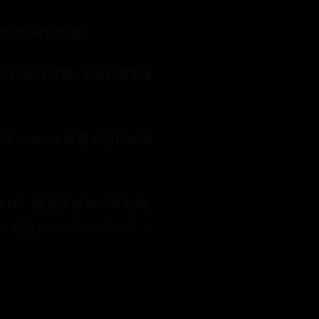
的PATH变量)
ipt代码运行次数：0运行复制#
文件~/.zshrc 尾部追加代码语
ATH放到尾部，新文件夹路径放到前
ho "hello002"） ，