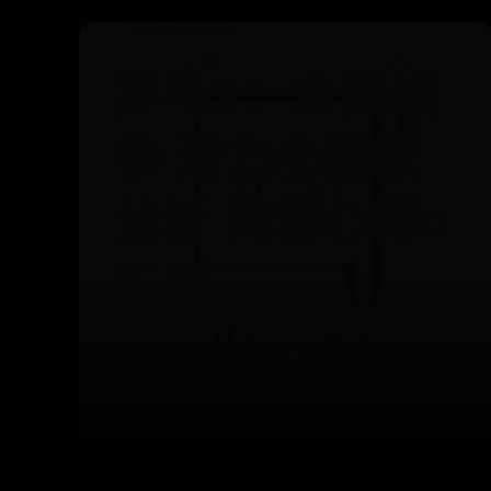
365bet官网首页
罗马2：全面战
争 潜力小国家
分析 简易心得
汇总
⌛ 06-27
👁️ 1639