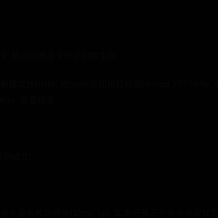
2
夹的命令,都可以被命令行识别并生效
新建文件hello, 给hello添加执行权限chmod 777 hell
ello, 查看结果
3
猜测成立!
 内含大量系统级命令(如mv, cp), 如果把第三方命令也安装到/