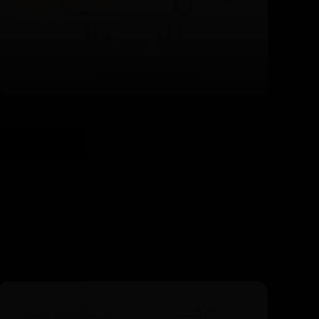
⌛ 2025-11-17
👁️ 1928