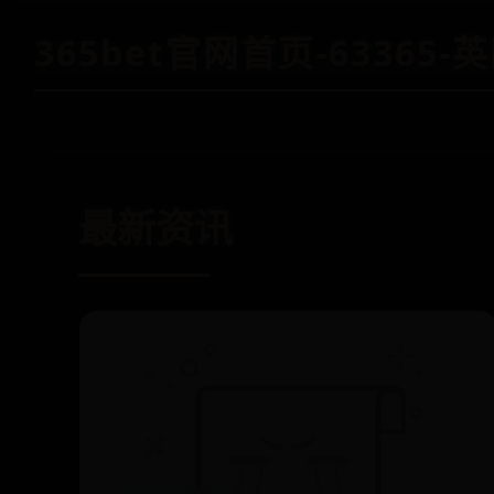
365bet官网首页-63365
最新资讯