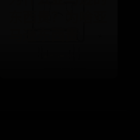
东西贵？为啥亚
马逊东西贵
⌛ 08-02
❤️ 590