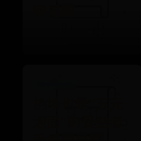
网易网
⌛ 2026-01-20
👁️ 1027
英国365网站正规吗
机场也是“五元
泡面”的受益者_
手机网易网