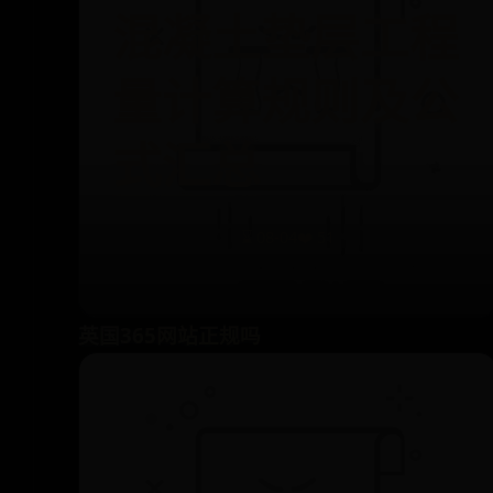
混凝土垫层工程
量计算规则及公
式汇总
⌛ 08-04
❤️ 51
英国365网站正规吗