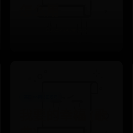
怎么用
⌛ 2025-12-07
👁️ 7556
英国365网站正规吗
我要的幸福 (歌
曲)