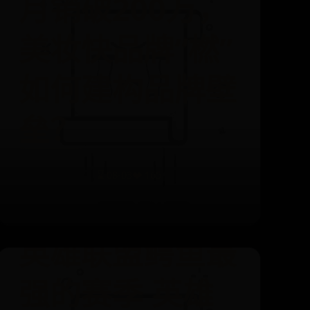
月销破200万，
美妆快品牌“橪”
如何建构品牌壁
垒？
⌛ 08-03
❤️ 165
英雄联盟鳄鱼最
强的赛季 英雄