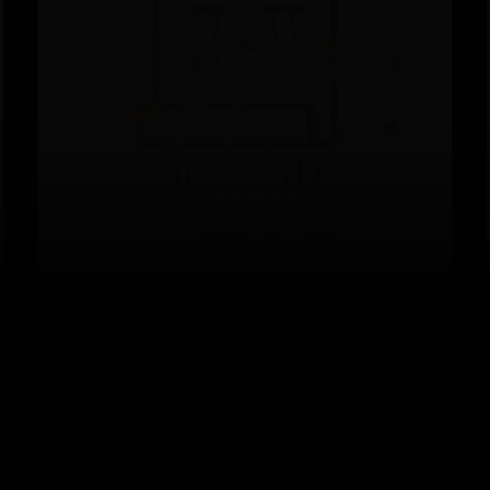
问超市买的粽子
要煮多久
⌛ 08-02
❤️ 668