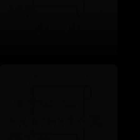
辅助”
⌛ 2026-07-29
👁️ 4376
365bet官网首页
BROTHER的英
语发音