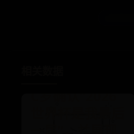
« 鹿皮鞋怎
相关数据
365bet官网首页
C罗确认“2026
世界杯是我最后
一届”，并展现