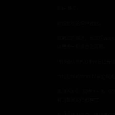
您好 静辛，
欢迎您在论坛中发帖。
根据您的描述，当您在Wor
以便进一步排查此问题。
请您确认您的Office已经
请您尝试将Word以安全模
关闭Word，按Win + R，
看问题是否依旧存在
若问题依旧存在，请您尝试修