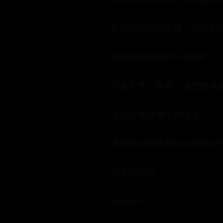
若该问题依旧出现，我想向
请您提供您的Office版本
点击文件，账号，请您提供版
请问具体是哪个关键字？
请问该问题还发生在其他Offic
诚挚的祝愿，
George