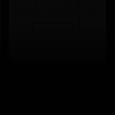
眼镜，极致性价
比
⌛ 02-14
👁️ 1004