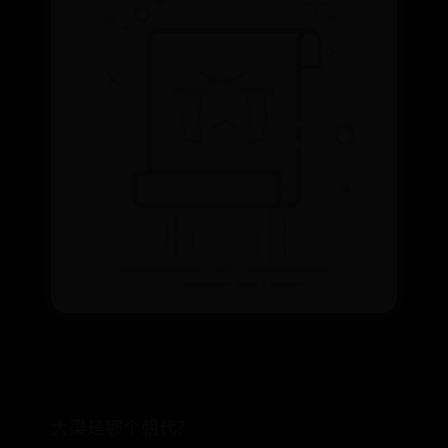
大梁是哪个朝代?