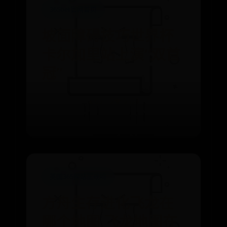
365bet官网首页
坡面障碍技巧世界杯
卡尔加里站上演“双首
冠”
⌛ 09-19
👁️ 9409
英国365网站正规吗
方舟生存进化飞龙在
哪个地图 飞龙地图在