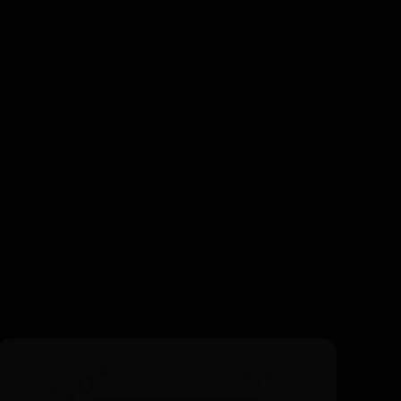
款顶级录屏软件推荐 »