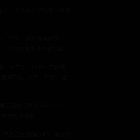
匣子。今天高手游小编为大佬
。 另外，速刷阵容就是，
丑女，其中的酸爽谁中谁知道。
 血。平常第一回合正常都有
姑获鸟7段。除了二口女，还
主要是我懒得再去强化一套心
哈哈哈哈哈哈哈。
一次反击回到解放前。酒吞怒