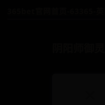
365bet官网首页-63365
阴阳师御灵