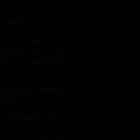
放八火美滋滋。
费火的，辉夜再换个奶，就非
不费火的输出，另一个3火输出
VP。。三个辅助+晴明+酒
一系列针女式神。如果你是大天
不翻车。
的，或者心眼丑女＋鸟狗。
阴阳师游戏哟！想要了解更多