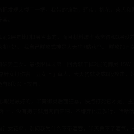
两把发现太慢了一把。我带的镰鼬，辉夜，桃花，柴犬和
阵容。
刷2层是比刷3层省事的。而且材料爆率我觉得和3层没差
火机+奶。 我自己群攻式神是大天狗+姑获鸟。 群攻加
破势丑女。最极限试过第一回合就干掉2层的御灵 15W
是靠针女打伤害。丑女上了草人，大天狗就变成8段攻击，
能有6段以上攻击。
用心眼是最好的，毕竟御灵后面狂暴，快点打死它才是。
不难弄。没有狗子就用两面佛吧，不嫌弃他丑就行，哈哈
狗针女花鸟，别问我为什么不带酒吞，半天叠不了酒气，