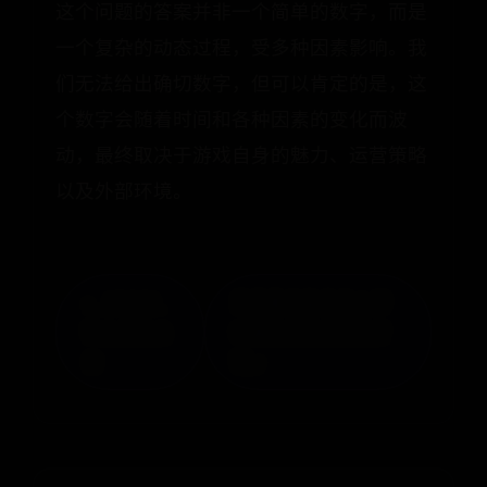
这个问题的答案并非一个简单的数字，而是
一个复杂的动态过程，受多种因素影响。我
们无法给出确切数字，但可以肯定的是，这
个数字会随着时间和各种因素的变化而波
动，最终取决于游戏自身的魅力、运营策略
以及外部环境。
« 《DNF》
芳草集护肤品怎么样
智力宝珠大
纯植物萃取表现还不
全
错 »