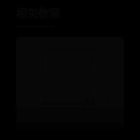
相关数据
63365
冲顶大会app(冲顶大
会为什么停办)
⌛ 07-01
👁️ 9939