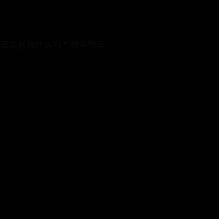
限定皮肤是什么吗？猪年限定