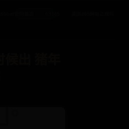
365bet官网首页
63365
英国365网站正规吗
候出 猪年
绍