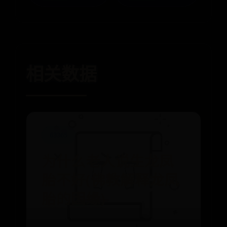
相关数据
63365
为什么老人说生龙凤
胎不好(佛教解释龙凤
胎的因缘)
⌛ 06-30
👁️ 5952