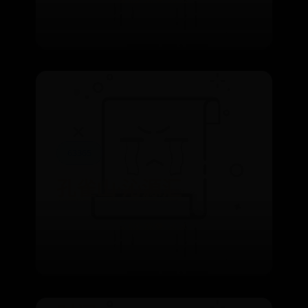
63365
孔雀山·沁源汇
63365
⌛ 08-09
👁️ 6060
巴西公布世界杯大名
单 内马尔领衔，39岁
老将成最大意外发布