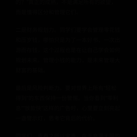
的？”真正的成熟，不是满足所有的欲望，
而是懂得区分和管理它们。
二是财务规划力。同学们要学会管理零花钱
和压岁钱，哪怕只是为了一本好书、一次出
游而存钱，这个过程也是在让自己学会如何
规划未来。管理小钱的能力，是未来管理大
财富的基础。
最后是风险判断力。要对世界上所有“轻松
得到”的东西保持一份警惕。当你看到“零利
息”“放款快”这样的广告时，心里要立刻亮起
一盏警示灯，思考它背后的代价。
同学们，青春之所以宝贵，在于充满无限的