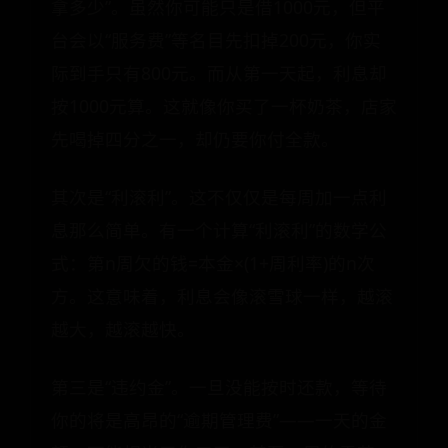
拿多少”。虽然你可能只是借1000元，但平
台会以“服务费”等名目先扣掉200元，你实
际到手只有800元。而从第一天起，利息却
按1000元算。这就像你买了一杯奶茶，店家
先喝掉四分之一，却仍要你付全款。
其次是“利滚利”。这不仅仅是每周加一点利
息那么简单。有一个计算“利滚利”的数学公
式：第n周欠的钱=本金×(1+周利率)的n次
方。这意味着，利息会像滚雪球一样，越滚
越大，越滚越快。
第三是“违约金”。一旦没能按时还款，等待
你的将是高昂的“逾期管理费”——一天的金