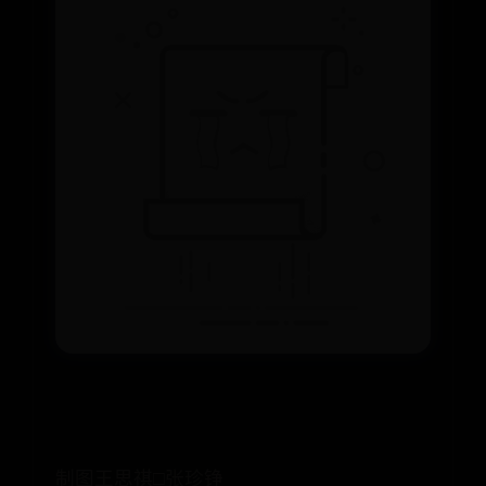
制图王思祺□张珍铮