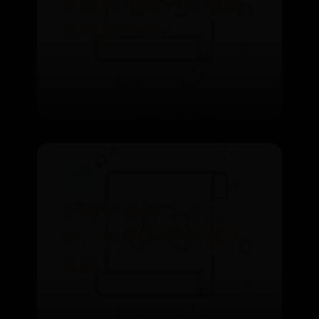
奥迪最顶级的车竟藏
这些黑科技？
⌛ 02-01
👁️ 5556
63365
变频空调坏了怎么
修？手把手教你避坑
指南
⌛ 11-09
👁️ 7865