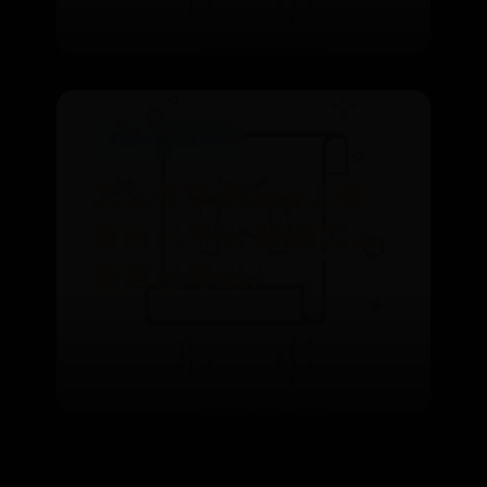
英国365网站正规吗
怎么在联通app上查
看自己号码 联通怎么
查自己号码？
⌛ 09-19
👁️ 2520