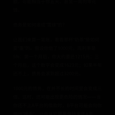
额，可能相当于你五天、甚至一周的零花
钱。
债务是如何滚成“雪球”的？
让我们来算一笔账，看看那杯“奶茶”是如何
变“重”的。假设你借了1000元，周利率是
5%：第一个月后，你大约要还1215元；三
个月后，这个数字会变成1623元；如果半年
还不上，债务会滚到超过3200元。
1000元的债务，在并不长的时间里会变成三
倍。这时，还可能出现更危险的情况——当
你还不上A平台的借款时，B平台可能会向你
伸出“援手”，让你从它那里借钱来还A平