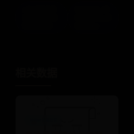
« 广州顶级复刻
VIVO Y51A（高
表购买地点全攻
配版 全网通）刷
略及推荐指南
机包下载 »
相关数据
365bet官网首页