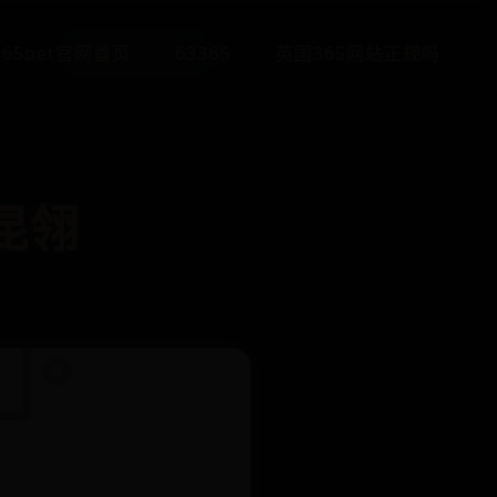
365bet官网首页
63365
英国365网站正规吗
昆翎