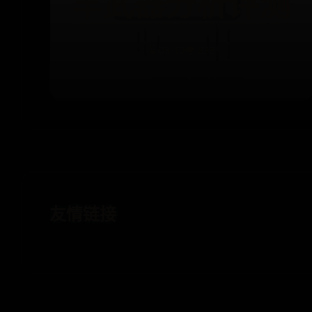
羊武器分析评测
⌛ 08-10
👁️ 829
友情链接