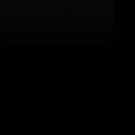
火
⌛ 09-22
👁️ 1774