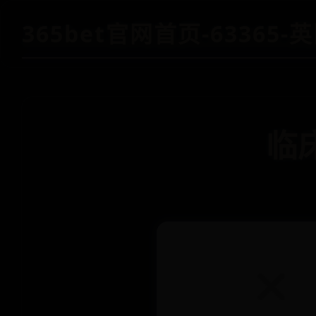
365bet官网首页-63365
临