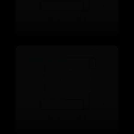
⌛ 06-29
👁️ 601
英国365网站正规吗
[翻新][整理]TBC新增
及热门猎人宠物图鉴
(多图预警)
⌛ 06-30
👁️ 2869