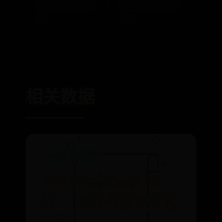
线连接轻松上大
高/体重/年龄/图
屏
片 »
相关数据
365bet官网首页
世界杯女球童遭“袭
胸”？原来是两年前的
旧闻