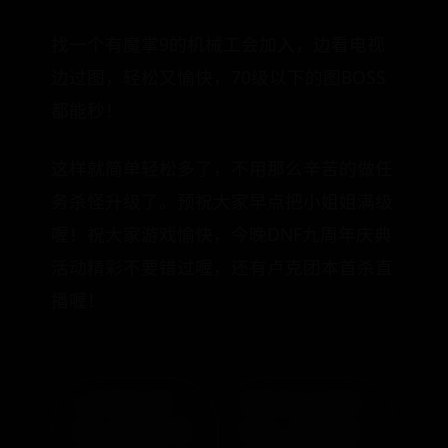
找一个有魔掌9的机械工会加入，边看电视
边过图，轻松又愉快，70级以下的图BOSS
都能秒！
这样就简单轻松多了，不用那么辛苦的做任
务杀怪升级了。预祝大家早点把小姐姐满级
喔！祝大家游戏愉快，今晚DNF九周年庆典
活动精彩不要错过喔，还有卢克团本首杀直
播喔！
« 电视怎么投
谢昀杉个人资料
屏？乐播投屏无
简介、谢昀杉身