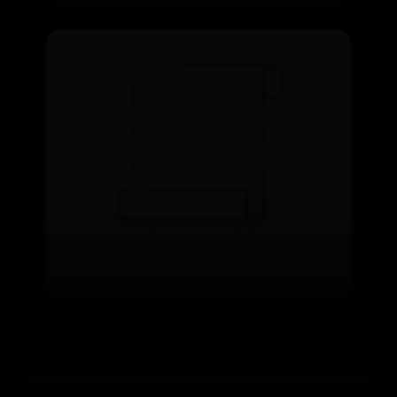
365bet官网首页
苹果笔记本电脑光驱
引导及各品牌BIOS进
入方法
⌛ 06-28
👁️ 7933