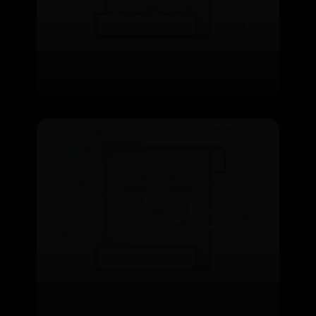
解】【小白专属】
⌛ 08-15
👁️ 6378
365bet官网首页
唐人证实蒋劲夫“解
约”，旗下艺人为何频
繁离巢？
⌛ 08-17
👁️ 4259