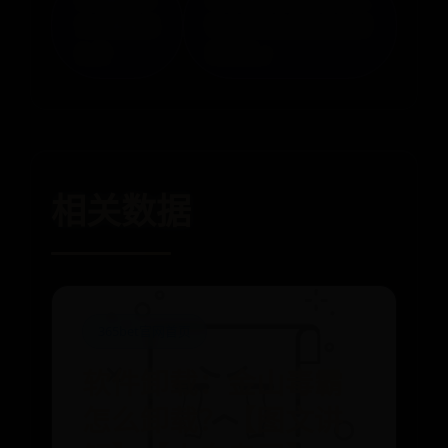
不了硬盘怎
职业前景与真实体验深
么办
度剖析 »
相关数据
365bet官网首页
软件卸载：金山毒霸
怎么卸载？【图文讲