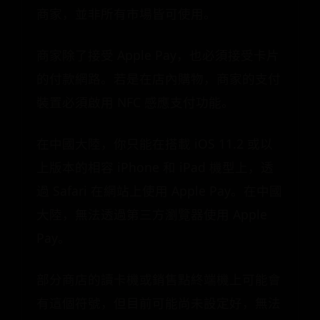
商家，並非所有市場皆可使用。
商家除了接受 Apple Pay，也必須接受卡片
的付款網路。若是在店內購物，商家的支付
裝置必須啟用 NFC 感應支付功能。
在中國大陸，你只能在搭載 iOS 11.2 或以
上版本的相容 iPhone 和 iPad 機型上，透
過 Safari 在網站上使用 Apple Pay。在中國
大陸，無法透過第三方瀏覽器使用 Apple
Pay。
部分商店的讀卡機或銷售點終端機上可能會
有這個符號，但目前可能尚未設定好，無法