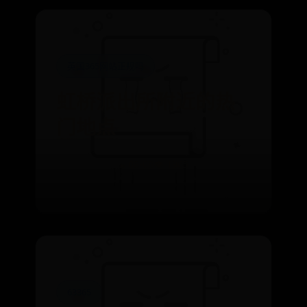
英国365网站正规吗
虹桥派出所附近的热
门地点
⌛ 08-08
👁️ 1965
63365