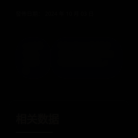
發佈日期： 2024 年 10 月 03 日
« 小米账
你怎么看2018最佳后卫
号怎么
评选？皇马的卡瓦哈尔比
绑定设
巴萨的阿尔维斯差？ »
备
相关数据