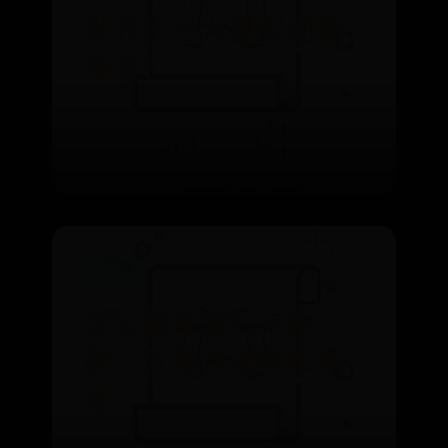
世界上十大重型动物
排名！
⌛ 09-03
👁️ 1944
63365
怎么查询银行卡余
额？五种方法轻松搞
定