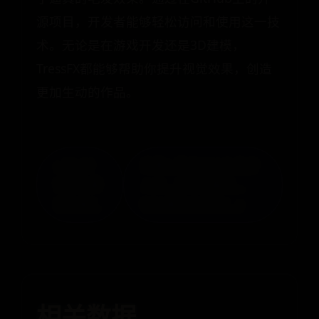
源项目，开发者能够轻松访问和使用这一技
术。无论是在游戏开发还是3D建模，
TressFX都能够帮助你提升视觉效果，创造
更加生动的作品。
« fifa21
沸腾！国产GPU扎堆冲
世界杯模
上市，半导体爆燃，
式在哪？
GPU概念全梳理！ »
相关数据