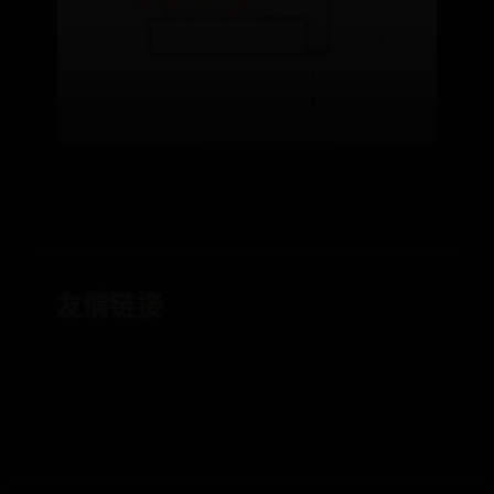
（脾气很硬）
⌛ 08-20
👁️ 4516
友情链接