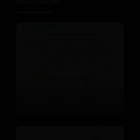
365bet官网首页
数据对比图怎么做：
Excel、WPS及在线BI
工具教程详解 | 帆软
九数云
⌛ 08-17
👁️ 431