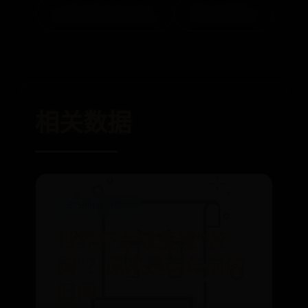
« 1英寸等于多少米？
浮云的解释 »
相关数据
365bet官网首页
世界杯女球童遭“袭
胸”？原来是两年前的
旧闻