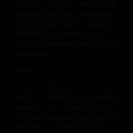
《绝地求生》这款游戏里，赛季和排位重置
的规则是玩家关注的焦点。重置的时间和段
位变动让比赛充满不确定性。玩家得时刻留
意新赛季的消息，及时调整自己的战术。下
面，我会为大家详细讲解《绝地求生》中的
赛季相关内容。
赛季时长
一般而言，多数游戏都以一个月作为一赛季
的时长，以《绝地求生》为例，它的赛季时
间稍微长于一个月，但具体时长并不固定。
这可能会因为游戏版本的更新或平衡性的调
整而有所变动，有时甚至为了配合节日活动