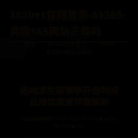
365bet官网首页-63365-
英国365网站正规吗
首页
365bet官网首页
63365
英国365网站正规吗
绝地求生新赛季开启时间
及排位重置详情解析
365bet官网首页
📅 2025-07-05 00:40:48
👤 admin
👁️ 6999
❤️ 191