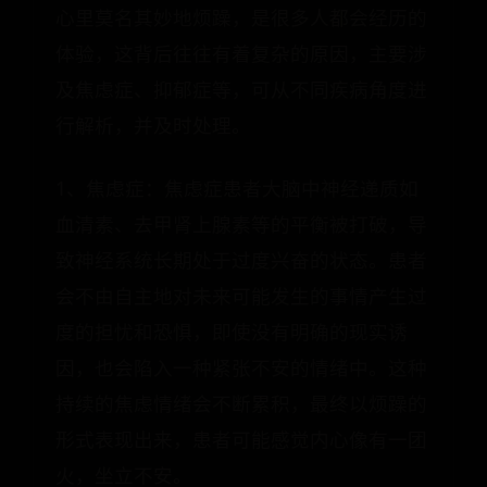
心里莫名其妙地烦躁，是很多人都会经历的
体验，这背后往往有着复杂的原因，主要涉
及焦虑症、抑郁症等，可从不同疾病角度进
行解析，并及时处理。
1、焦虑症：焦虑症患者大脑中神经递质如
血清素、去甲肾上腺素等的平衡被打破，导
致神经系统长期处于过度兴奋的状态。患者
会不由自主地对未来可能发生的事情产生过
度的担忧和恐惧，即使没有明确的现实诱
因，也会陷入一种紧张不安的情绪中。这种
持续的焦虑情绪会不断累积，最终以烦躁的
形式表现出来，患者可能感觉内心像有一团
火，坐立不安。