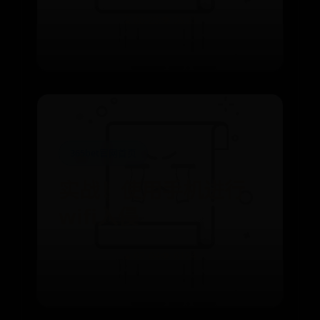
⌛ 08-28
👁️ 5905
365bet官网首页
实战！使用手机进行
wifi入侵
⌛ 07-04
👁️ 6124