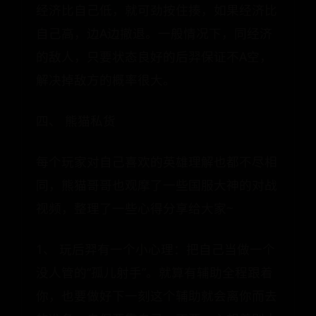
经济比自己低，就可劲按住揍，如果经济比
自己高，边A边撤退。一般情况下，同经济
的敌人，只要状态良好的后羿保证不A空，
解决掉敌方的概率很大。
四、 熊猫私货
每个玩家对自己喜欢的英雄理解也都不尽相
同，熊猫哥哥也观摩了一些国服大神的对战
视频，整理了一些心得分享给大家~
1、 玩后羿有一个小心理：把自己当做一个
没人管的“孤儿射手”。就算有辅助全程跟着
你，也要做好下一刻这个辅助就会离你而去