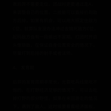
表后羿不需要走位。团战时更要通过走A，
来调整自己的位置。二技能可以直接扔到敌
方后排，如果有机会，可以用大招定住敌方
C位，就算队友没办法冲过去搞死敌方C位，
起码敌方会有一段输出不足期。打团时开启
头像锁敌，在保证自身位置安全的情况下，
尽量打到后排的射手或者法师。
4、 发育期
后羿的发育周期非常长，光靠吃兵线是吃不
饱的。在打野经济足够的情况下，可以去吃
掉打野的部分野怪。如果在来回游走的情况
下，遇到了敌人，这时候要看看经济面板，