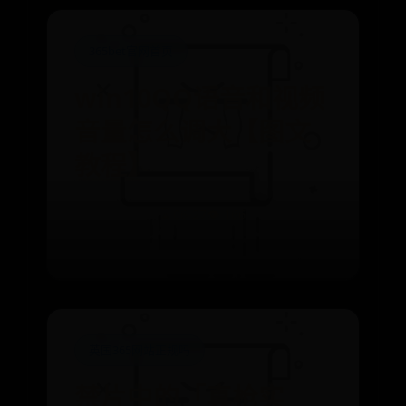
365bet官网首页
win10QQ语音和视频
音量怎么调大【图文
教程】
⌛ 06-27
👁️ 166
英国365网站正规吗
禁片中的「真枪实