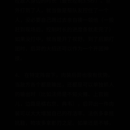
控敌人身边的时长（最长控制3.5秒）。意
外打到了人，就当做是帮队友控住了一个
人，没必要自己跑过去亲自揍一顿他（一般
赶到现场后，控制时长的进度条就走完了）
如果没打中，就当是开了视野。到了后期打
团时，后羿的大招还可以作为一个开团神
技。
4、 在特定阵容下，肉装后羿也很有优势。
当敌方各个都是输出，还都是可以单独抓人
的输出时（比如法师是不知火舞、上官婉
儿，边路是橘右京、典韦），后羿出一件肉
装可以大大增加自己的存活率。法伤多拿抵
抗鞋，物攻多拿影刃之足。如果还是不够，