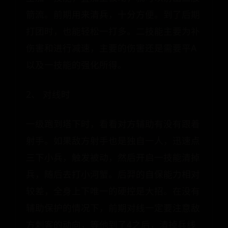
箭流。前期用来清兵，十分方便。到了后期
打团时，也能轻松一打多。二技能主要为补
伤害和进行减速，主要的伤害还是需要平A
以及一技能的强化所得。
2、 对线时
一级跑到塔下时，看看对方辅助有没有跟着
射手。如果敌方射手也是独自一人，迅速点
三下小兵，触发被动，然后开启一技能清掉
兵，随后去打小河蟹。后羿的自保能力相对
较差，全身上下唯一的硬控是大招。在没有
辅助保护的情况下，前期对线一定要注意敌
方刺客的动向，等他到了4之后，清掉兵线