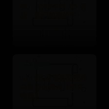
弹」: 你眼中的 XO 混
战，她们却真的干！
⌛ 06-27
👁️ 678
365bet官网首页
win10QQ语音和视频
音量怎么调大【图文
教程】