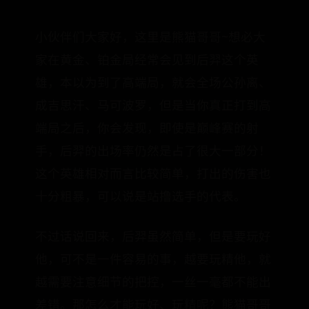
小伙伴们大家好，这里是熊猫哥哥~想必大
家在黄金、铂金局经常会见到后羿这个英
雄，本以为到了高端局，就会全场公孙离、
成吉思汗、马可波罗，但是当你真正打到高
端局之后，你会发现，即使是巅峰赛的射
手，后羿的出场率仍然是占了很大一部分！
这个英雄相对而言比较简单，打出的伤害也
十分粗暴，可以说是站撸选手的代表。
不过话说回来，后羿虽然简单，但是要玩好
他，可不是一件容易的事，越要玩精他，就
越需要注意细节的把控，一丝一毫都不能出
差错。那怎么才能玩好、玩精呢？熊猫哥哥