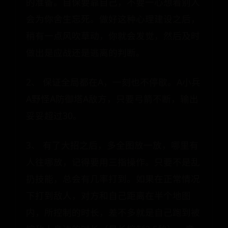
的准备。自保要靠自己，不要一心想着别人
会为你舍生忘死。做好这种心理建设之后，
稍有一点风吹草动，你就会发觉，然后及时
做出是应战还是逃离的判断。
2、 保证全局都在A，一刻也不停歇。A小兵
A野怪A防御塔A敌方，只要弓箭不断，输出
妥妥超过30。
3、 有了大招之后，多全图放一放，哪里有
人往哪放，记得要用三指操作。只要不是乱
扔技能，总会有几率打到。如果在正常情况
下打到敌人，对方和自己距离在半个地图
内，所控制的时长，差不多就是自己跑到被