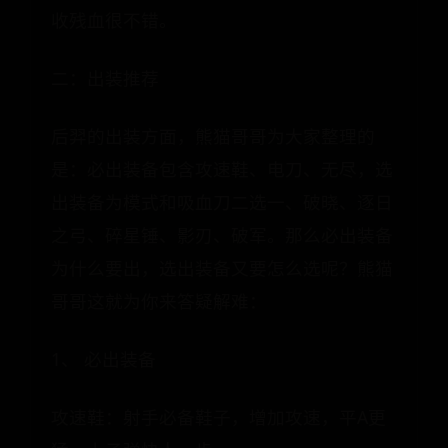
收残血很不错。
二：出装推荐
后羿的出装方面，熊猫哥哥为大家整理的
是：必出装备包含攻速鞋、电刀、无尽，选
出装备为模式和吸血刀二选一、破晓、逐日
之弓、碎星锤、影刃、破军。那么必出装备
为什么要出，选出装备又要怎么选呢？熊猫
哥哥这就为你来答疑解难：
1、 必出装备
攻速鞋：射手必备鞋子，增加攻速，平A更