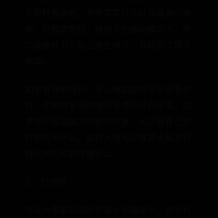
不要轻易出塔，老老实实打小红鸟或者小蜥
蜴。在极度危险，被敌方包围的情况下，用
二技能补刀，自己缩在塔下，兵线到了塔下
再清。
如果有辅助保护，多让辅助探探草丛看看视
野，在绝对安全的情况下再去清兵压塔。如
果你不知道敌方打野的位置，可以看看己方
打野在干什么，这样大致可以推算出敌方打
野70%的可能在做什么。
3、 打团时
所说大家都认同后羿是个站撸选手，但不代