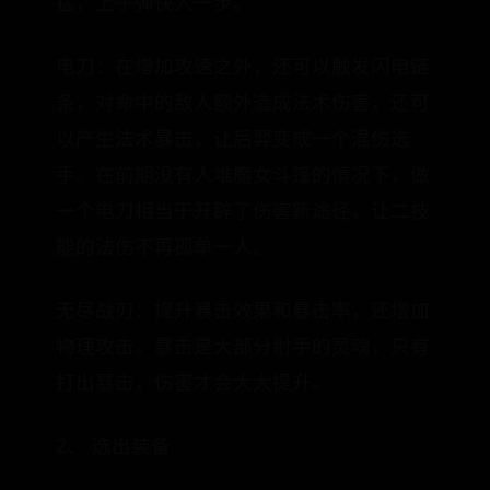
猛，上子弹快人一步。
电刀：在增加攻速之外，还可以触发闪电链
条，对命中的敌人额外造成法术伤害，还可
以产生法术暴击，让后羿变成一个混伤选
手。在前期没有人堆魔女斗篷的情况下，做
一个电刀相当于开辟了伤害新途径，让二技
能的法伤不再孤单一人。
无尽战刃：提升暴击效果和暴击率，还增加
物理攻击。暴击是大部分射手的灵魂，只有
打出暴击，伤害才会大大提升。
2、 选出装备