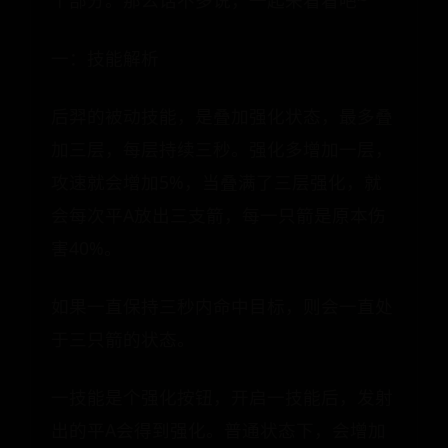
个部分。那么话不多说，一起来看看吧~
一：技能解析
后羿的被动技能，是叠加强化状态，最多叠
加三层，每层持续三秒。强化多增加一层，
攻速就会增加5%，当叠满了三层强化，就
会每次平A放出三支箭，每一只箭是原本伤
害40%。
如果一直保持三秒内命中目标，则会一直处
于三只箭的状态。
一技能是个强化按钮，开启一技能后，发射
出的平A会得到强化。普通状态下，会增加