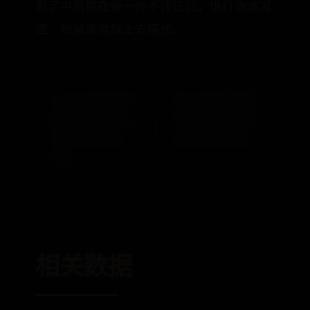
到了中后期在做一件不详征兆，谁打你谁减
速，他减速你就上去揍他。
« win10QQ语音
2014年巴西世界
和视频音量怎么
杯进球集锦 绝杀
调大【图文教
篇 20140701 »
程】
相关数据