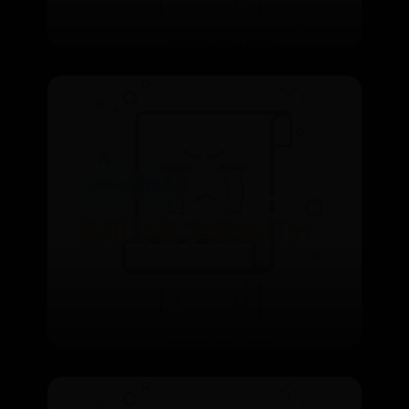
365bet官网首页
杨阳洋名字测分打分
⌛ 07-18
👁️ 3349