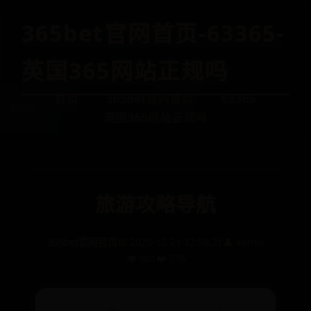
365bet官网首页-63365-
英国365网站正规吗
首页
365bet官网首页
63365
英国365网站正规吗
旅游攻略导航
365bet官网首页
📅 2025-12-21 12:58:21
👤 admin
👁️ 801
❤️ 576