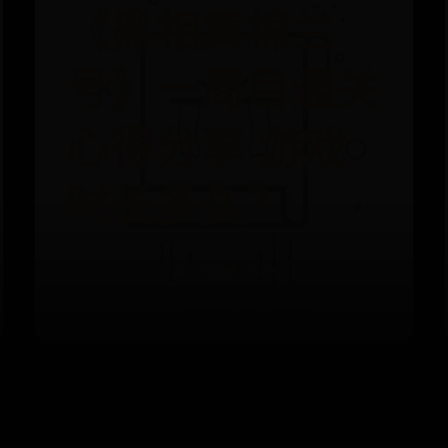
《黑相集棉兰
号》一周目通关
心得分享 游戏
时长多久？
⌛ 10-06
👁️ 7629