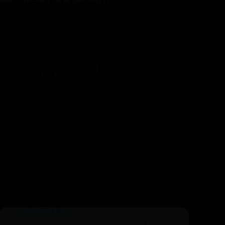
两个字，
怎样起诉微
商 »
365bet官网首页