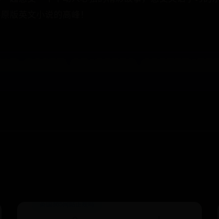
读原版英文小说的高峰！
总是出现一些奇奇怪怪，电脑上没有的软件，并且后面还带上安装
英国365网站正规吗