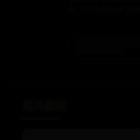
始，“小说馆”将带你登上阅
« 文件右键打开方式中，
如何关闭这种推荐？
相关数据