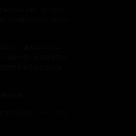
的英语分级读物，热销30余
到第六级共七个级别，包含98
际奖项——语言学习者文学
室）推荐书目、中国教育装备
园优秀图书评选活动”三等
全新升级版。
说馆”升级版在以下七个方面