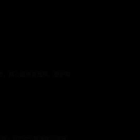
。
距，精心选用高品质、更护眼
趣。从250个英语核心词开