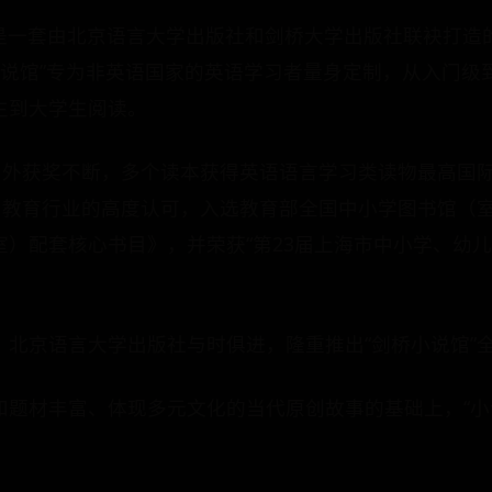
”是一套由北京语言大学出版社和剑桥大学出版社联袂打造
“小说馆”专为非英语国家的英语学习者量身定制，从入门级
生到大学生阅读。
海内外获奖不断，多个读本获得英语语言学习类读物最高国
国内教育行业的高度认可，入选教育部全国中小学图书馆（
）配套核心书目》，并荣获“第23届上海市中小学、幼儿
，北京语言大学出版社与时俱进，隆重推出“剑桥小说馆”
和题材丰富、体现多元文化的当代原创故事的基础上，“小