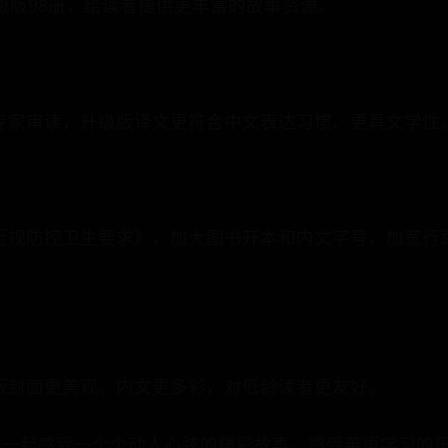
级版98册，给读者提供更丰富的故事资源。
专家审读，升级版译文更符合中文表达习惯、更具文学性
近视防控卫生要求》，加大图书开本和内文字号，加宽行
版封面更美观、内文更多彩，对低龄读者更友好。
你一起感受一个个动人心弦的精彩故事，感受英语学习的乐