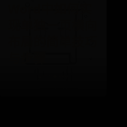
Word中如何实
现单独一页横向
布局的简单技巧
与步骤
⌛ 10-10
👁️ 8009