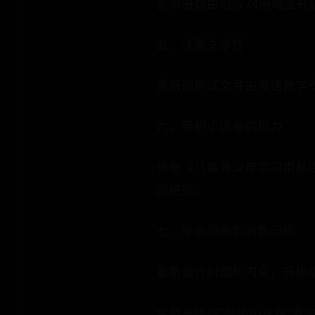
套书册数由旧版74册增至升
五、注重文学性
重新润色译文并由英语教学
六、保护小读者的视力
依据《儿童青少年学习用品
的纸张。
七、单色印刷到彩色印刷
重新设计封面和内文，升级
全新升级的“剑桥小说馆”邀