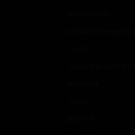
周六周日均不加班
软件工程师工资待遇(长沙岳麓，20
工资待遇：
工资收入 月薪:8000元 年终奖
有住房公积金
上班时间
偶尔晚下班