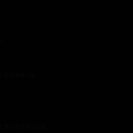
享）
说 经常很晚下班
人说 周六周日偶尔加班