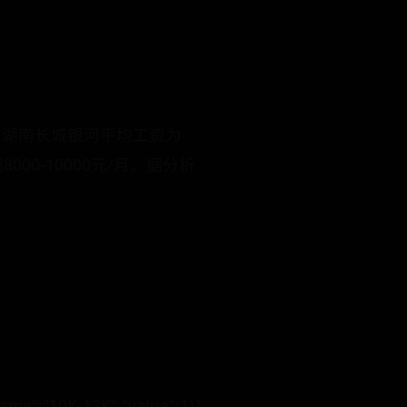
，湖南长城银河平均工资为
000-10000元/月。据分析
e":"10K-12K","value":1}]