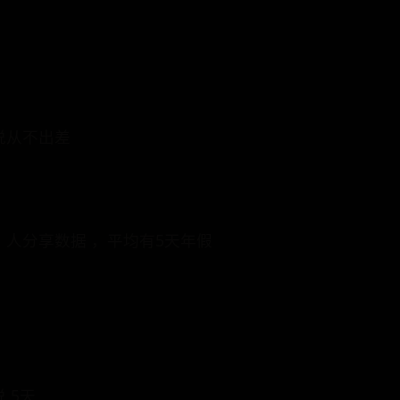
人说从不出差
1 人分享数据 ，平均有5天年假
 5天