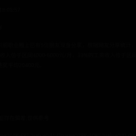
:08:57
样
职朋职业圈上已有5位圈友现身分享，根据网友分享统计
收入位于区间4000-6000元/月，33%的工资收入位于区间8
奖平均20400元。
能存在偏差,仅供参考
6K","value":1},{"name":"8K-10K","value":1},{"nam