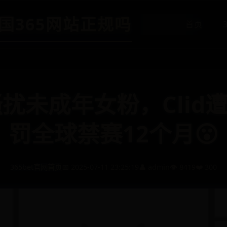
-英国365网站正规吗
首页
扰未成年女粉，Clid遭
罚全球禁赛12个月😮
365bet官网首页
📅 2025-07-11 23:25:19
👤 admin
👁️ 8419
❤️ 300