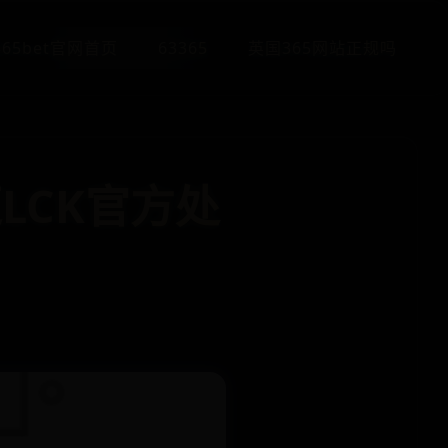
365bet官网首页
63365
英国365网站正规吗
LCK官方处