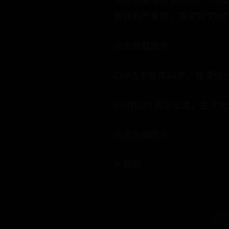
事件的严重性，决定对"Clid
点击加载图片
Clid选手现年24岁，在
Clid在LPL赛区出道，生涯曾
点击加载图片
大鹦鹉
« 