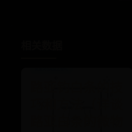
相关数据
英国365网站正规吗
路亚钓白条的技
巧和方法（详谈
路亚白条的微物