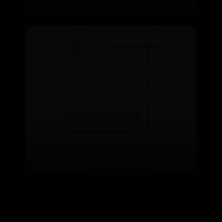
英国365网站正规吗
QQ炫舞星级渔场在哪
里 星级渔场奖励是什
么
⌛ 07-17
👁️ 9156