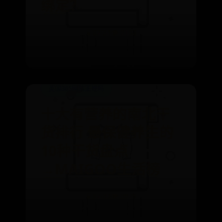
绑定？
⌛ 07-31
👁️ 7152
英国365网站正规吗
十大有营养的南北干
货排行 最保健养生的
10种干货盘点
→MAIGOO生活榜
⌛ 07-31
👁️ 3876