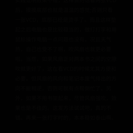
实践证明效果不错，这样做的话看两张VCD
后，摸摸底部也就是温温的感觉;否则只看
一张VCD，底部已经是烫手了。而且这样垫
起之后电脑也是比较稳当的，做打打字和用
鼠标操作电脑一点问题也没有。况且天气
热，自己也受不了啊，吹风扇也就更必要
啦。当然，如果风扇正对两本书之间的空隙
吹就更好了，这在看VCD的时候尤其方便和
必要。但风扇的风向和笔记本废气排出的方
向不能相逆，否则可就有点帮倒忙了。另
外，如果不用书架起来，尽管风扇强吹，效
果也是不佳的。这发方法试试吧，真的不
错。再来一张打字时的，本本稳如泰山啊。