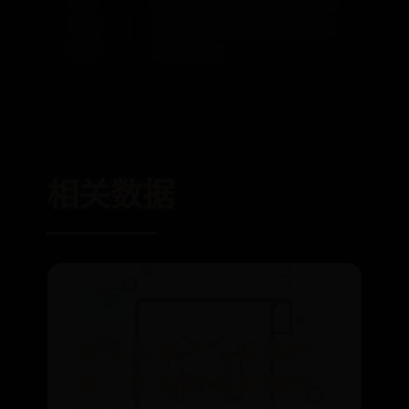
« 上
部落冲突辅助器哪个好?部落
海博
冲突刷资源/刷宝石软件-coc
物馆
免费辅助 »
相关数据
63365
淘宝买家怎么取消村
淘？如何取消村淘的