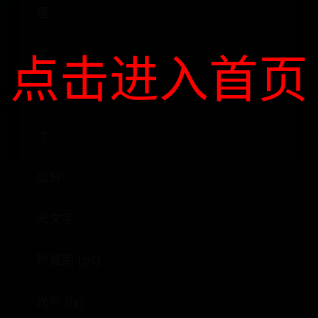
里
点击进入首页
丈
尺
寸
公分
天文学
秒差距 [pc]
光年 [ly]