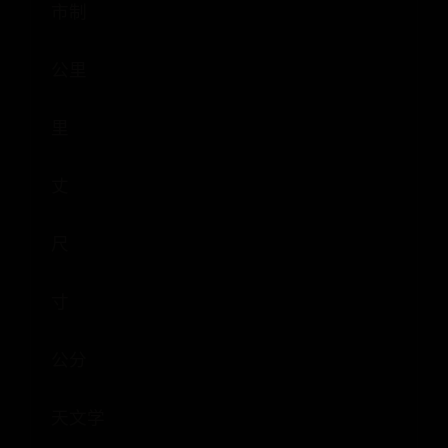
市制
公里
里
丈
尺
寸
公分
天文学