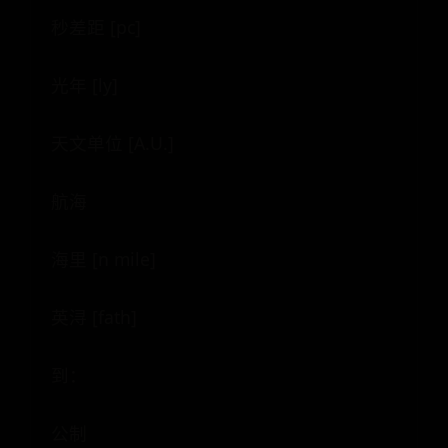
秒差距 [pc]
光年 [ly]
天文单位 [A.U.]
航海
海里 [n mile]
英浔 [fath]
到：
公制