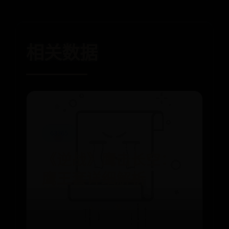
相关数据
63365
《逆战》鹰击长空：
鹰王套详细解析
⌛ 08-05
👁️ 4294