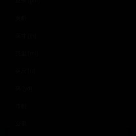
皮米 [pm]
英制
英寸 [in]
英里 [mi]
英尺 [ft]
码 [yd]
市制
公里