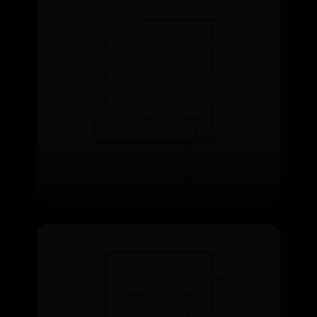
365bet官网首页
小学三年级数学：12
种“估算方法”详细解
析+160道习题
⌛ 07-17
👁️ 1024
63365