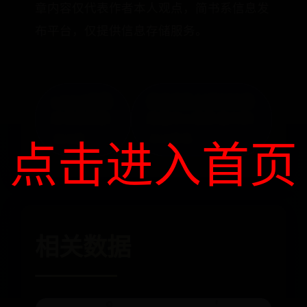
章内容仅代表作者本人观点，简书系信息发
布平台，仅提供信息存储服务。
« word不能
自由战争 14名NPC战
正常使用查
友能力一览表 战斗倾
找功能
向对照表 »
点击进入首页
相关数据