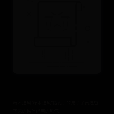
端木遗风“端木遗风”指孔子的弟子子贡遗留
下来的诚信经商的风气。