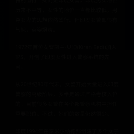
特别值得一提的是印度女警。印度男女地位
历来不平等，女性的地位一直都比较低，男
尊女卑的思想依然盛行。但印度女警却很有
气魄，英姿飒爽。
1972年首位女警凯兰·贝迪(Kiran Bedi)加入
IPS，开创了印度女性进入警察系统的先
河。
从20世纪80年代末，女警开始大量进入印度
警察的高级阶层，多半是通过严格考核入位
的。目前很多女警在各个邦警察机构中担任
重要职位。不过，她们的数量仍然很少。
印度1994年在泰米尔纳德邦组建了多个女子