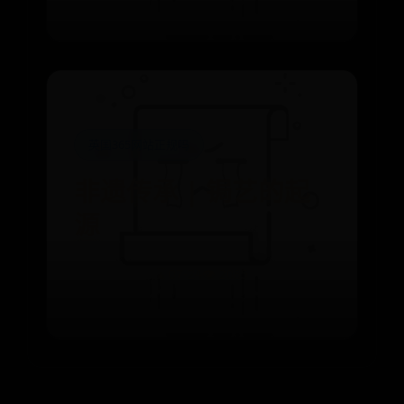
英国365网站正规吗
非遗传承 | 锔艺的起
源
⌛ 07-24
👁️ 2085