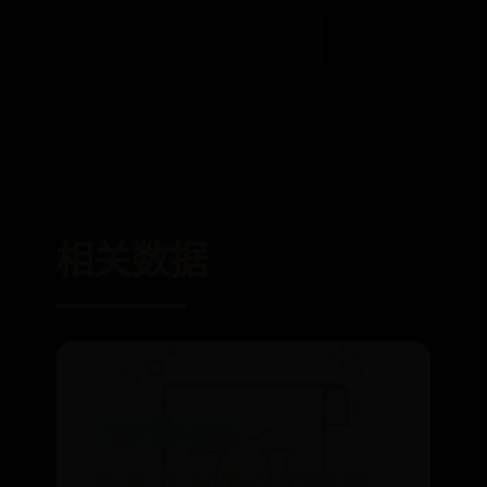
性价比咋样，值得买么，缺
了游戏
点是什么？专家们分析真相
的原因
如！
»
相关数据
英国365网站正规吗
极品飞车怎么切换视