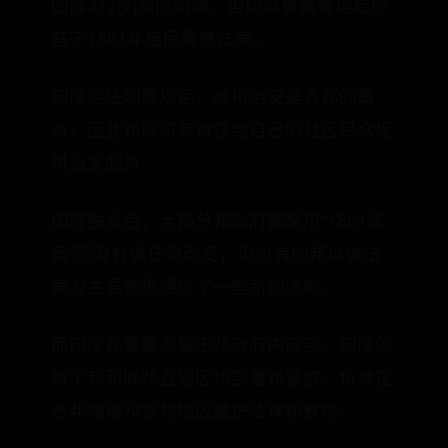
四部312(2)款而组建，但印度警察管理始终
基于1861年殖民警察法案。
印度宪法明确规定，维持治安是各邦的事
务，因此邦政府有责任给自己的社区民众提
供治安服务。
印度独立后，大部分邦政府都采用“1861法
案”而没有做任何改变，但也有的邦以该法
案为主要依据通过了一些新的法案。
而印度邦警察隶属于邦政府内政部。印度的
每个邦和联邦直辖区均部署邦警察，负责在
各邦城镇和农村地区维护法律和秩序。