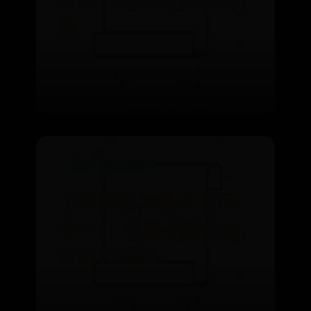
角
⌛ 07-25
👁️ 8528
英国365网站正规吗
王者荣耀贪婪和轮回
哪个好 贪婪和轮回适
合哪种英雄
⌛ 06-30
👁️ 1608