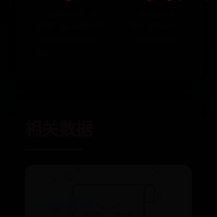
« 【金堂万达广场,
一夫当关万夫
店铺,门面,店面出租
莫开 影驰GTX
•出售•租赁价格信
1070大将评测
息】
»
相关数据
365bet官网首页