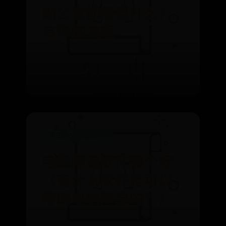
刻公章都需要什么？
有详细流程
⌛ 01-11
👁️ 7107
英国365网站正规吗
电脑降温软件哪个好
（有什么软件是可以
帮助电脑降温的？）