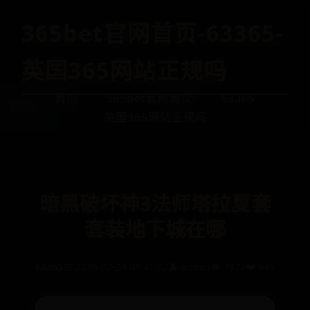
365bet官网首页-63365-
英国365网站正规吗
首页
365bet官网首页
63365
英国365网站正规吗
暗黑破坏神3法师塔拉夏套
套装地下城在哪
63365
📅 2026-02-24 08:41:02
👤 admin
👁️ 7927
❤️ 945