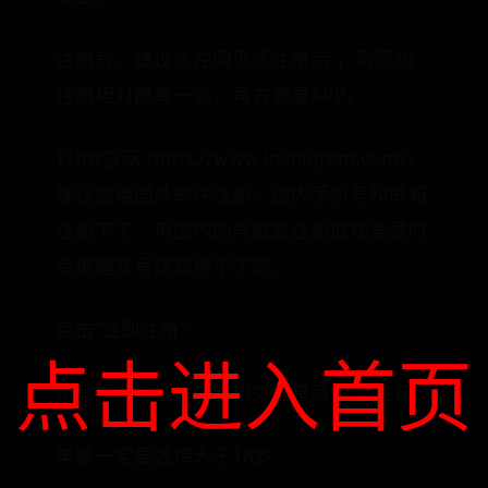
注册号，建议先在网页版注册后 ，网页版
注册相对简单一点，再去登录APP。
打Ins官网 https://www.instagram.com/，
建议使用国外邮件注册，国内手机号和邮箱
注册不了，用国内的号就算注册成功登录时
会提醒账号违规用不了的。
点击“立即注册”
点击进入首页
填写邮箱地址，设置相关信息后，点“注册”
年龄一定要选择大于18岁