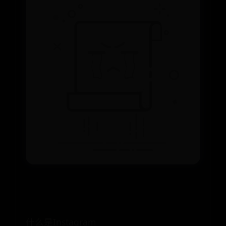
什么是Instagram