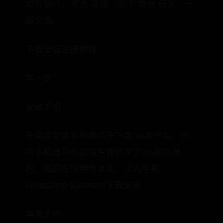
如有疑问，点击 链接，加个 微信 好友，一
起交流。
下载安装注册教程
第一步：
安卓手机
先需要安装谷歌商店来下载ins客户端，国
内手机自带商店没有搜索不了ins客户端
的。按照方法参考本文：华为手机
WhatsApp Business下载安装
苹果手机