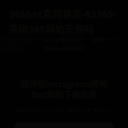
365bet官网首页-63365-
英国365网站正规吗
首页
365bet官网首页
63365
英国365网站正规吗
超详细Instagram(简称
Ins)如何下载注册
63365
📅 2025-07-16 18:29:19
👤 admin
👁️ 1827
❤️ 126