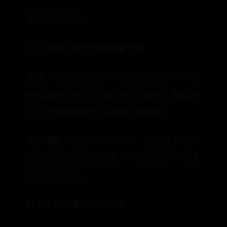
保護和冥想角色
這些隱藏的銘文具有雙重功能：
保護：咒語的振動——密封在金屬內——充
當抵禦看不見的障礙的持續守護者。觸摸銘
文可使佩戴者重新與保護能量連接。
冥想輔助：在壓力大的時刻，用指尖滑過刻
上的咒語可以穩定思緒，將戒指變成一種謹
慎的正念工具。
麒零靈光的專屬銘刻戒指