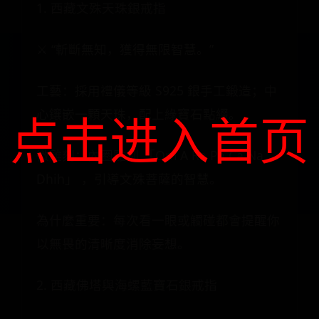
1. 西藏文殊天珠銀戒指
⚔️ “斬斷無知，獲得無限智慧。”
工藝：採用禮儀等級 S925 銀手工鍛造；中
心鑲嵌一顆天珠，配上綠寶石點綴。
点击进入首页
微雕刻：內圈雕刻 「Om A Ra Pa Ca Na
Dhih」 ，引導文殊菩薩的智慧。
為什麼重要：每次看一眼或觸碰都會提醒你
以無畏的清晰度消除妄想。
2. 西藏佛塔與海螺藍寶石銀戒指