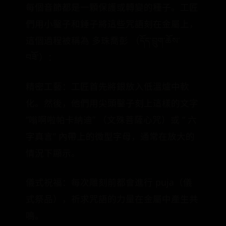
每個音節都是一顆保護或轉變的種子。工匠
們用小鑿子和錘子將這些咒語刻在金屬上，
這個過程被稱為 多珠喬彭 （དོད་བྲུག་ཆོས་
བཟོ་）：
精密工藝：工匠首先將銀放入低溫爐中軟
化。然後，他們用尖頭鑿子刻上這樣的文字
“嗡啊啦帕卡納迪” （文殊菩薩心咒）或 “ 六
字真言” 內帶上的微型字母，通常在放大的
情況下顯示。
儀式祝福：每次雕刻前都會進行 puja（儀
式祭品），祈求咒語的力量在金屬中產生共
鳴。