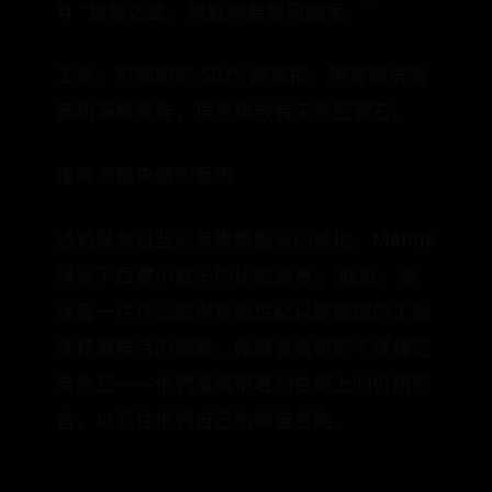
🌀 “智慧之聲。佩戴神聖幾何圖案。”
工藝：可調節的 S925 銀戒指，帶有佛塔圖
案和海螺螺旋，頂部鑲嵌有天然藍寶石。
復興瀕臨失傳的藝術
透過聚焦這些刻有複雜圖案的戒指，Mabge
保留了西藏小盒子的秘密語言， 戒指，確
保每一件作品都與幾個世紀以來虔誠的工藝
保持著鮮活的聯繫。佩戴者攜帶的不僅僅是
裝飾品——他們還攜帶著刻在銀上的低語誓
言，以記住他們自己的神聖道路。