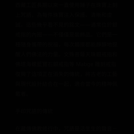
西藏工匠長期以來一直使用錘子在珠寶上刻
上咒語，為每件珠寶注入保護、清晰和虔
誠。這些幾乎看不見的銘文——通常位於銀
戒指的內圈——不僅僅是裝飾品。它們是一
種隨身攜帶的祝福，每次觸摸都能靜靜地提
醒人們佛法的力量。文殊菩薩天珠銀戒指和
佛塔海螺藍寶石銀戒指等 Mabge 雕刻戒指
復興了這項正在消失的傳統，將古老的工藝
與現代設計結合在一起，適合當今的精神佩
戴者。
手印咒語的傳統
在藏傳佛教修行中，咒語是活生生的聲音－