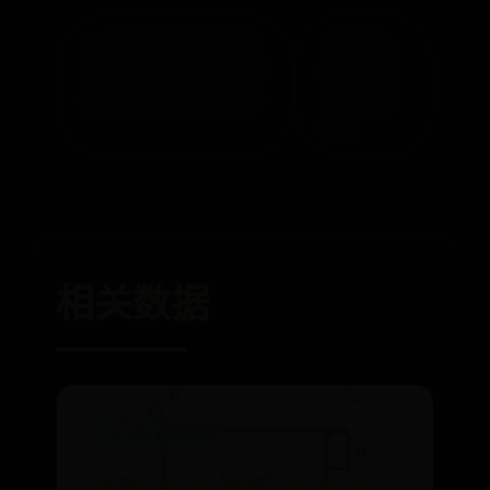
« 《王者荣耀》猪年限
《神武》
定皮肤什么时候出 猪年
游戏资料
限定皮肤上线时间介绍
之结拜系
统 »
相关数据
365bet官网首页