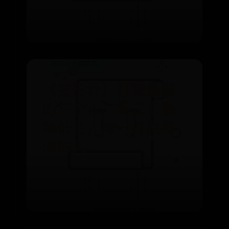
⌛ 06-28
👁️ 7933
365bet官网首页
《变形计》打架最狠
的三个人：第三名最
被低估，唯一打跑导
演的人
⌛ 06-29
👁️ 4339