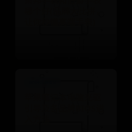
萧邦手表和伯爵手表
哪个好(品牌大比拼，
让你秒懂高端手表)
⌛ 06-30
👁️ 7402
365bet官网首页
苹果笔记本电脑光驱
引导及各品牌BIOS进
入方法