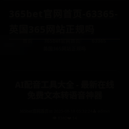
365bet官网首页-63365-
英国365网站正规吗
首页
365bet官网首页
63365
英国365网站正规吗
AI配音工具大全 - 最新在线
免费文本转语音神器
365bet官网首页
📅 2025-08-18 05:32:24
👤 admin
👁️ 8380
❤️ 14