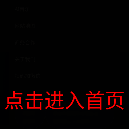
AI音乐
网站地图
商务合作
关于我们
扫码加微信
点击进入首页
« 喝中
趣动漫：盘点那些被敌人
药能吃
抓住并羞辱的动漫女主，
蓝莓吗
看的真让人兴奋啊 »