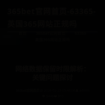
365bet官网首页-63365-
英国365网站正规吗
首页
365bet官网首页
63365
英国365网站正规吗
网络数据保留时限解析：
关键问题探讨
365bet官网首页
📅 2026-02-23 05:46:06
👤 admin
👁️ 5446
❤️ 915