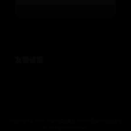
友情链接
Copyright ©
2026
365bet官网首页-63365-英国365网站正规
吗 All Rights Reserved.