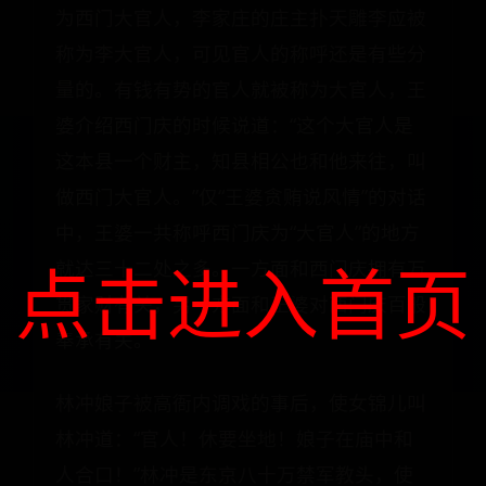
为西门大官人，李家庄的庄主扑天雕李应被
称为李大官人，可见官人的称呼还是有些分
量的。有钱有势的官人就被称为大官人，王
婆介绍西门庆的时候说道：“这个大官人是
这本县一个财主，知县相公也和他来往，叫
做西门大官人。”仅“王婆贪贿说风情”的对话
中，王婆一共称呼西门庆为“大官人”的地方
点击进入首页
就达三十二处之多。一方面和西门庆拥有万
贯家财有关，另一方面和王婆对西门庆百般
奉承有关。
林冲娘子被高衙内调戏的事后，使女锦儿叫
林冲道：“官人！休要坐地！娘子在庙中和
人合口！”林冲是东京八十万禁军教头，使