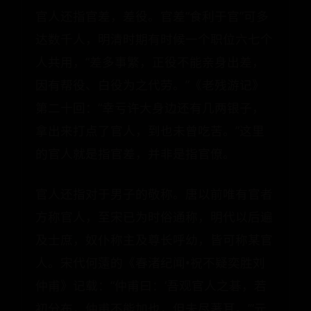
官人还指官差，差役。官差“食利于官”可多
达数千人，明清时期有时候一个职位六七个
人共用，“差多事繁，正役不能亲身出差，
因有帮役、白役为之代劳。”《老残游记》
第二十回：“幸亏许大身边还有几两银子，
拿出来打点了官人，到也未曾吃苦。”这里
的官人就是指官差，并非是指官僚。
官人还指对于男子的敬称。唐以前唯有官者
方称官人，至宋已为时俗通称，明代以后遍
及士庶，奴仆称主及尊长呼幼，皆可称某官
人。宋代何薳的《春渚纪闻•祝不疑奕胜刘
仲甫》记载：“仲甫曰：‘吾观官人之碁，若
初分布，仲甫不能加也，但未尽著耳。’”元