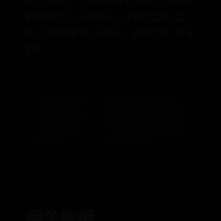
从官人的几个义项和通俗化过程可以看到民
间风俗以及文化的变化，还有就是对于官
僚、权势的敬畏以及调侃。返回搜狐，查看
更多
« 暗黑破坏神
狐狸為什麼會摔跤
3法师塔拉夏
呢？腦筋急轉彎,腦筋
套套装地下
急轉彎狐狸為什麼經
城在哪
常會摔跤 »
相关数据