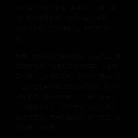
涛，接口分拨家务事，抽身走了。出了茶
坊，吩咐茶博士说：“那官人要再用茶，一
发我还茶钱。”官人指何涛，也就是何观
察。
戴宗、杨林初见石秀的时候，在酒楼上，戴
宗对石秀说：“这般时节认不得真，一者朝
廷不明，二乃奸臣闭塞。小可一个薄识，因
一口气去投奔了梁山泊宋公明入伙，如今论
秤分金银，换套穿衣服，只等朝廷招安了，
早晚都做个官人。”说的是梁山好汉入伙之
后快活度日，等待朝廷招安，做个大官，也
算光耀门楣的事。